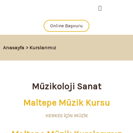
İçeriğe
Menü
atla
Online Başvuru
Anasayfa
> Kurslarımız
Müzikoloji Sanat
Maltepe Müzik Kursu
HERKES İÇİN MÜZİK