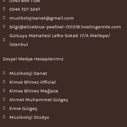
0543 899 7126
0544 727 3247
muzikolojisanat@gmail.com
bilgi@aliceblue-peafowl-701318.hostingersite.com
Gülsuyu Mahallesi Lefke Sokak 17/A Maltepe/
İstanbul
Sosyal Medya Hesaplarımız
Müzikoloji Sanat
Kimse Bilmez Official
Kimse Bilmez Mağaza
Ahmet Muhammet Gülgeç
Emre Gülgeç
Müzikoloji Stüdyo